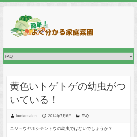
Skip
to
content
黄色いトゲトゲの幼虫がつ
いている！
kantansaien
2014年7月8日
FAQ
ニジュウヤホシテントウの幼虫ではないでしょうか？