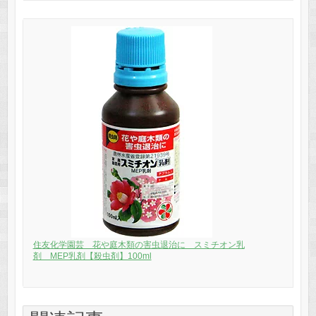
住友化学園芸 花や庭木類の害虫退治に スミチオン乳
剤 MEP乳剤【殺虫剤】100ml