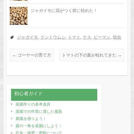
ジャガイモに花がつく前に枯れた！
ジャガイモ
,
テントウムシ
,
トマト
,
ナス
,
ピーマン
,
幼虫
←
ゴーヤーの育て方
トマトの下の葉が枯れてきた
→
初心者ガイド
菜園作りの基本道具
菜園での作業に適した服装
農園を借りよう！
庭の一角を菜園にしよう！
石灰・堆肥・肥料について