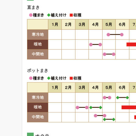
直まき
ポットまき