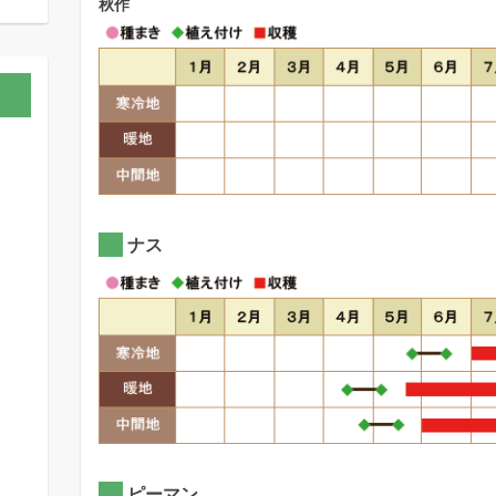
秋作
ナス
ピーマン