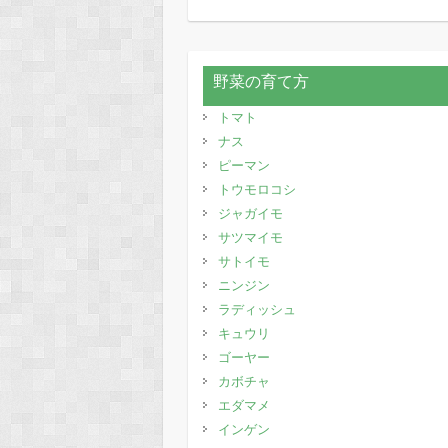
野菜の育て方
トマト
ナス
ピーマン
トウモロコシ
ジャガイモ
サツマイモ
サトイモ
ニンジン
ラディッシュ
キュウリ
ゴーヤー
カボチャ
エダマメ
インゲン