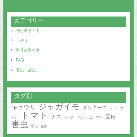
カテゴリー
初心者ガイド
土作り
野菜の育て方
FAQ
害虫・益虫
タグ別
ジャガイモ
キュウリ
ズッキーニ
テントウ
トマト
ナス
受粉
ムシ
ハーブ
バジル
ピーマン
害虫
幼虫
益虫