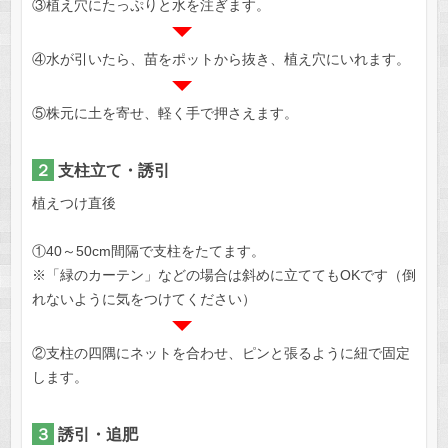
③植え穴にたっぷりと水を注ぎます。
④水が引いたら、苗をポットから抜き、植え穴にいれます。
⑤株元に土を寄せ、軽く手で押さえます。
２
支柱立て・誘引
植えつけ直後
①40～50cm間隔で支柱をたてます。
※「緑のカーテン」などの場合は斜めに立ててもOKです（倒
れないように気をつけてください）
②支柱の四隅にネットを合わせ、ピンと張るように紐で固定
します。
３
誘引・追肥