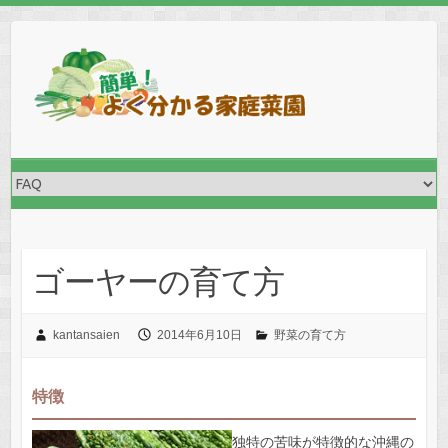
Skip
to
content
ゴーヤーの育て方
kantansaien
2014年6月10日
野菜の育て方
特徴
独特の苦味が特徴的な沖縄の